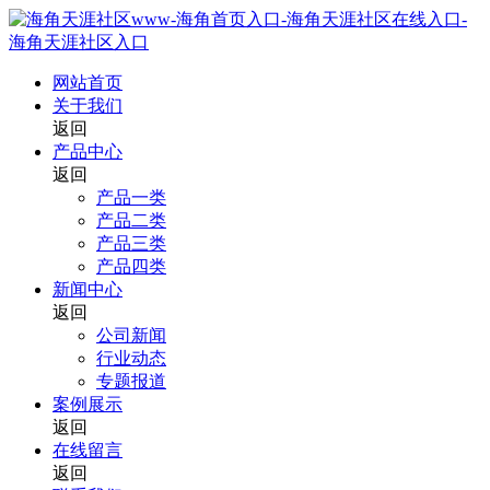
网站首页
关于我们
返回
产品中心
返回
产品一类
产品二类
产品三类
产品四类
新闻中心
返回
公司新闻
行业动态
专题报道
案例展示
返回
在线留言
返回