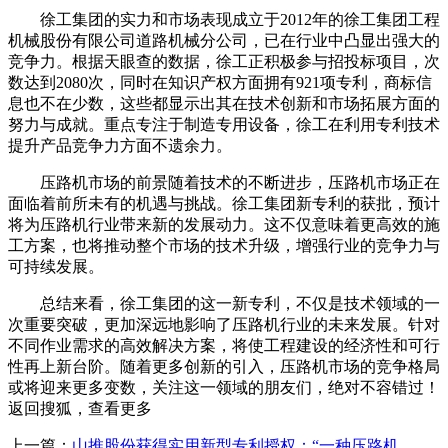
徐工集团的实力和市场表现成立于2012年的徐工集团工程
机械股份有限公司道路机械分公司，已在行业中凸显出强大的
竞争力。根据天眼查的数据，徐工正积极参与招投标项目，次
数达到2080次，同时在知识产权方面拥有921项专利，商标信
息也不在少数，这些都显示出其在技术创新和市场拓展方面的
努力与成就。重点专注于制造专用设备，徐工在利用专利技术
提升产品竞争力方面不遗余力。
压路机市场的前景随着技术的不断进步，压路机市场正在
面临着前所未有的机遇与挑战。徐工集团新专利的获批，预计
将为压路机行业带来新的发展动力。这不仅意味着更高效的施
工方案，也将推动整个市场的技术升级，增强行业的竞争力与
可持续发展。
总结来看，徐工集团的这一新专利，不仅是技术领域的一
次重要突破，更加深远地影响了压路机行业的未来发展。针对
不同作业需求的高效解决方案，将使工程建设的经济性和可行
性再上新台阶。随着更多创新的引入，压路机市场的竞争格局
或将迎来更多变数，关注这一领域的朋友们，绝对不容错过！
返回搜狐，查看更多
上一篇：
山推股份获得实用新型专利授权：“一种压路机